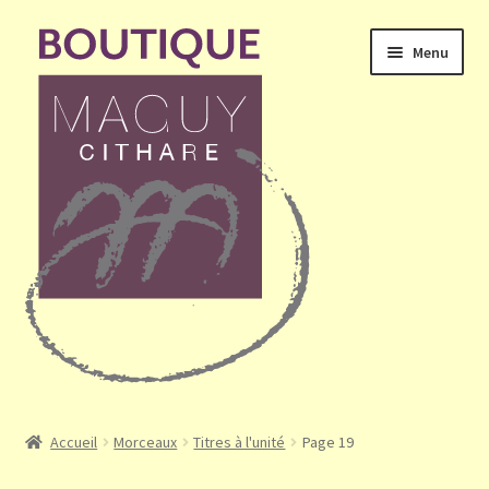
Aller
Aller
Menu
à
au
la
contenu
navigation
Ouvrir
Accueil
le
Accueil
Morceaux
Titres à l'unité
Page 19
menu
Mon compte
enfant