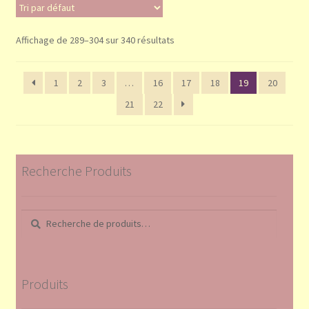
Affichage de 289–304 sur 340 résultats
1
2
3
…
16
17
18
19
20
21
22
Recherche Produits
Recherche
Recherche
pour :
Produits