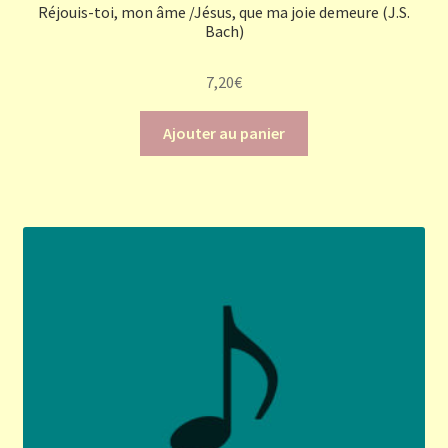
Réjouis-toi, mon âme /Jésus, que ma joie demeure (J.S.
Bach)
7,20
€
Ajouter au panier