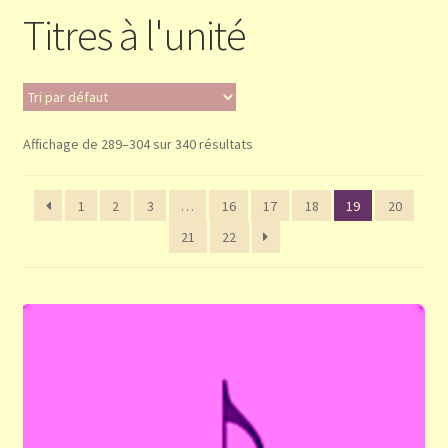
Titres à l'unité
Validation de la commande
Panier
Affichage de 289–304 sur 340 résultats
1
2
3
…
16
17
18
19
20
21
22