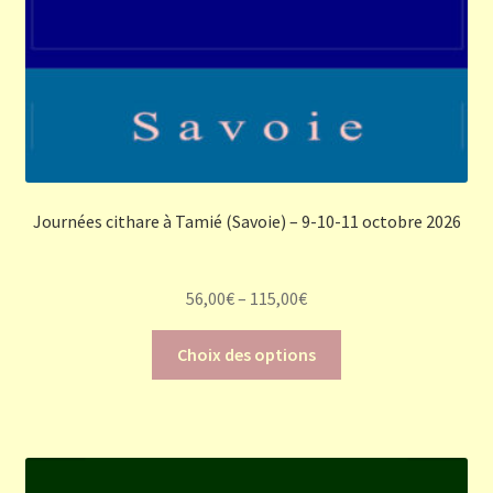
produit
Journées cithare à Tamié (Savoie) – 9-10-11 octobre 2026
56,00
€
–
115,00
€
Ce
Choix des options
produit
a
plusieurs
variations.
Les