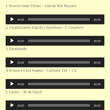
1. Komm liebe Zither – Lied de W.A. Mozart
Lecteur
00:00
00:00
audio
2. Insaisissable d’après L’épineuse – F. Couperin
Lecteur
00:00
00:00
audio
3. Sarabande
Lecteur
00:00
00:00
audio
4. Arioso en Sol majeur – Cantate 156 – J.S.
Lecteur
00:00
00:00
audio
5. Lento – W. de Fesch
Lecteur
00:00
00:00
audio