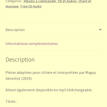
Catégories :
Albums à commander
,
CD et Audios
,
Chant et
cithare
musique
,
Type CD Audio
-
à
commander
Description
Informations complémentaires
Description
Pièces adaptées pour cithare et interprétées par Maguy
Gérentet (2019).
Album également disponible en mp3 téléchargeable.
Titres :