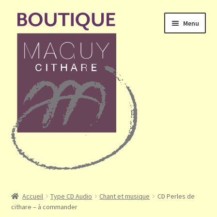
Aller
Aller
Menu
à
au
la
contenu
navigation
Ouvrir
Accueil
le
Accueil
Type CD Audio
Chant et musique
CD Perles de
menu
cithare – à commander
Mon compte
enfant