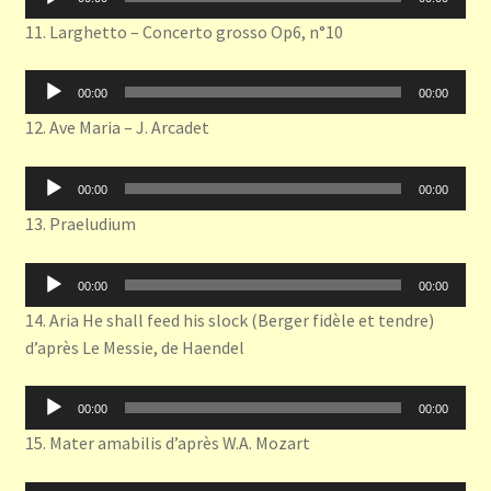
audio
11. Larghetto – Concerto grosso Op6, n°10
Lecteur
00:00
00:00
audio
12. Ave Maria – J. Arcadet
Lecteur
00:00
00:00
audio
13. Praeludium
Lecteur
00:00
00:00
audio
14. Aria He shall feed his slock (Berger fidèle et tendre)
d’après Le Messie, de Haendel
Lecteur
00:00
00:00
audio
15. Mater amabilis d’après W.A. Mozart