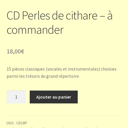
CD Perles de cithare – à
commander
18,00
€
15 pièces classiques (vocales et instrumentales) choisies
parmi les trésors du grand répertoire.
quantité
Ajouter au panier
de
CD
Perles
de
UGS :
CD18P