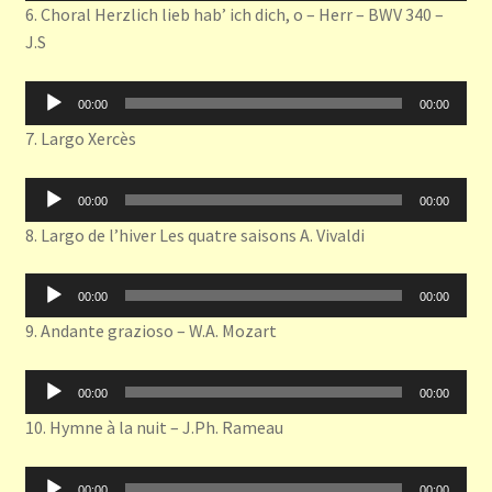
6. Choral Herzlich lieb hab’ ich dich, o – Herr – BWV 340 –
J.S
Lecteur
00:00
00:00
audio
7. Largo Xercès
Lecteur
00:00
00:00
audio
8. Largo de l’hiver Les quatre saisons A. Vivaldi
Lecteur
00:00
00:00
audio
9. Andante grazioso – W.A. Mozart
Lecteur
00:00
00:00
audio
10. Hymne à la nuit – J.Ph. Rameau
Lecteur
00:00
00:00