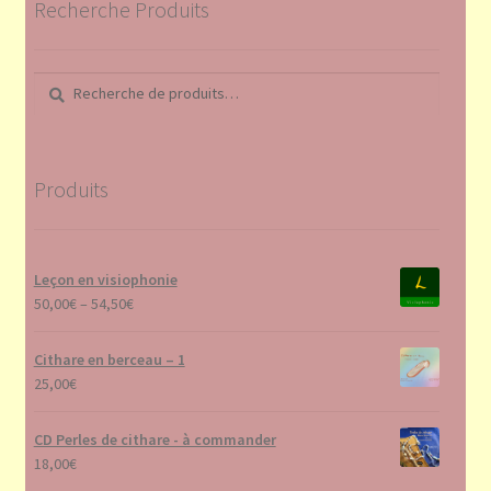
Recherche Produits
Recherche
Recherche
pour :
Produits
Leçon en visiophonie
50,00
€
–
54,50
€
Cithare en berceau – 1
25,00
€
CD Perles de cithare - à commander
18,00
€