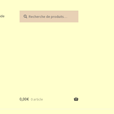
Recherche
Recherche
ide
pour :
0,00
€
0 article