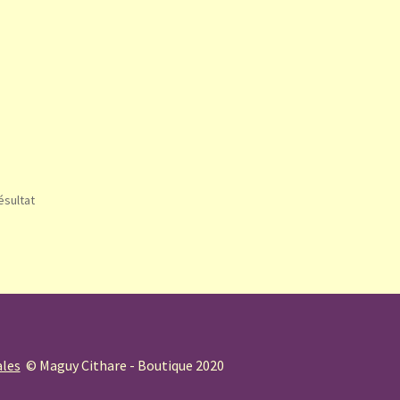
résultat
ales
© Maguy Cithare - Boutique 2020