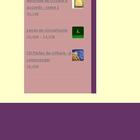
Méthode de cithare à
accords - tome 1
30,10
€
Leçon en visiophonie
50,00
€
–
54,50
€
CD Perles de cithare - à
commander
18,00
€