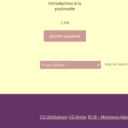
Introduction à la
psalmodie
2,40
€
Ajouter au panier
Voici le seul 
CG Utilisation
CG Vente
R.I.B – Mentions lég