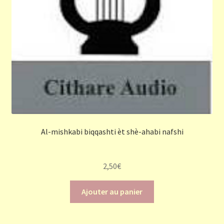
Al-mishkabi biqqashti èt shè-ahabi nafshi
2,50
€
Ajouter au panier