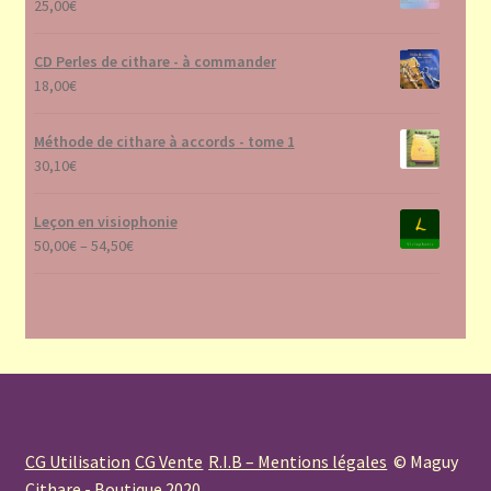
25,00
€
CD Perles de cithare - à commander
18,00
€
Méthode de cithare à accords - tome 1
30,10
€
Leçon en visiophonie
50,00
€
–
54,50
€
CG Utilisation
CG Vente
R.I.B – Mentions légales
© Maguy
Cithare - Boutique 2020