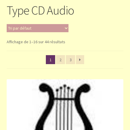
Type CD Audio
Validation de la commande
Panier
Affichage de 1–16 sur 44 résultats
1
2
3