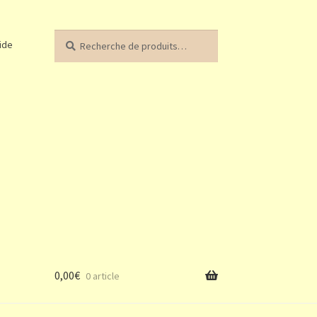
Recherche
Recherche
ide
pour :
0,00
€
0 article