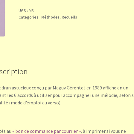
des
bons
UGS :
M3
Catégories :
Méthodes
,
Recueils
accords
scription
adran astucieux conçu par Maguy Gérentet en 1989 affiche en un
ant les 6 accords à utiliser pour accompagner une mélodie, selon s
lité (mode d’emploi au verso).
cès au
« bon de commande par courrier »
, à imprimer si vous ne