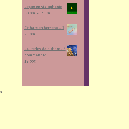
Leçon en visiophonie
50,00
€
–
54,50
€
Cithare en berceau – 1
25,00
€
CD Perles de cithare - à
commander
18,00
€
a