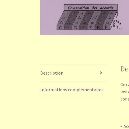
De
Description
Ce c
Informations complémentaires
inst
tona
– Ac