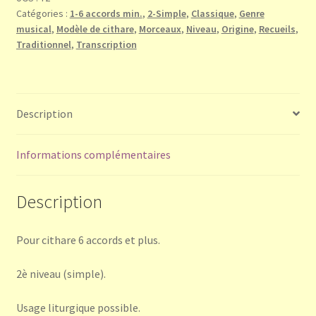
Catégories :
1-6 accords min.
,
2-Simple
,
Classique
,
Genre
musical
,
Modèle de cithare
,
Morceaux
,
Niveau
,
Origine
,
Recueils
,
Traditionnel
,
Transcription
Description
Informations complémentaires
Description
Pour cithare 6 accords et plus.
2è niveau (simple).
Usage liturgique possible.