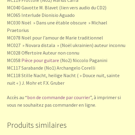
MC119 Frottole (No2) Marius Carra
MC040 Gavotte M. Blavet (lien vers audio du CD2)
MC065 Interlude Dionisio Aguado
MC030 Noël » Dans une étable obscure » Michael
Praetorius
MC078 Noël pour l’amour de Marie traditionnel
MC027 » Novara distala » (Noël ukrainien) auteur inconnu
MC028 Offertoire Auteur non connu
MC058
Pièce pour guitare
(No2) Niccolo Paganini
MC117 Sarabande (No1) Archangelo Corelli
MC118 Stille Nacht, heilige Nacht ( » Douce nuit, sainte
nuit « ) J. Mohr et F.X. Gruber
Accès au “
bon de commande par courrier
”, à imprimer si
vous ne souhaitez pas commander en ligne.
Produits similaires