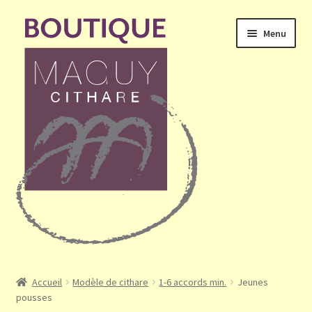
Aller
Aller
Menu
à
au
la
contenu
navigation
Ouvrir
Accueil
le
Accueil
Modèle de cithare
1-6 accords min.
Jeunes
menu
pousses
Mon compte
enfant