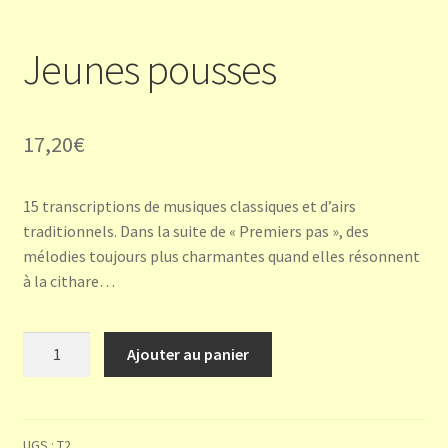
Jeunes pousses
17,20
€
15 transcriptions de musiques classiques et d’airs
traditionnels. Dans la suite de « Premiers pas », des
mélodies toujours plus charmantes quand elles résonnent
à la cithare…
quantité
Ajouter au panier
de
Jeunes
pousses
UGS :
T2