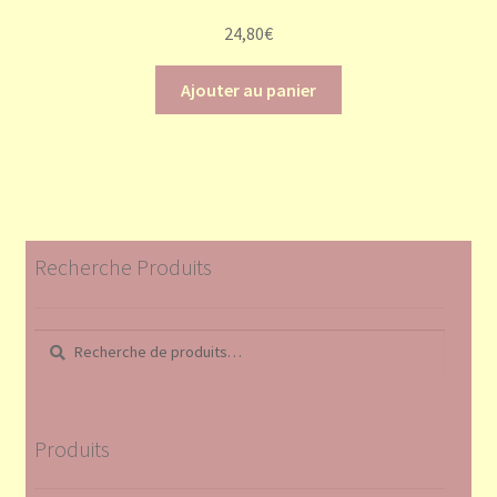
24,80
€
Ajouter au panier
Recherche Produits
Recherche
Recherche
pour :
Produits