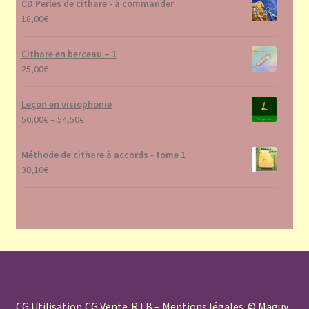
CD Perles de cithare - à commander
18,00
€
Cithare en berceau – 1
25,00
€
Leçon en visiophonie
50,00
€
–
54,50
€
Méthode de cithare à accords - tome 1
30,10
€
CG Utilisation
CG Vente
R.I.B – Mentions légales
© Maguy