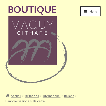
Aller
Aller
Menu
à
au
la
contenu
navigation
Ouvrir
Accueil
le
Accueil
Méthodes
International
Italiano
menu
L’improvisazione sulla cetra
Mon compte
enfant