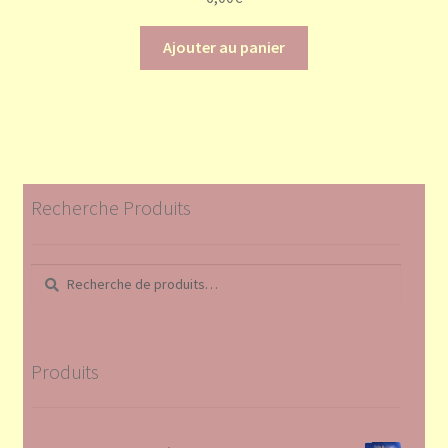
Ajouter au panier
Recherche Produits
Recherche
Recherche
pour :
Produits