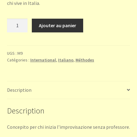
chi vive in Italia.
quantité
Ajouter au panier
de
L'improvisazione
sulla
cetra
UGS :
M9
Catégories :
International
,
Italiano
,
Méthodes
Description
Description
Concepito per chi inizia l’improvisazione senza professore.