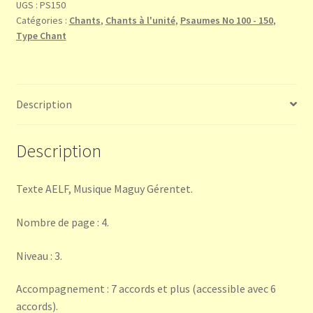
:
UGS :
PS150
Catégories :
Chants
,
Chants à l'unité
,
Psaumes No 100 - 150
,
Que
Type Chant
tout
être
vivant
chante
Description
louange
Description
Texte AELF, Musique Maguy Gérentet.
Nombre de page : 4.
Niveau : 3.
Accompagnement : 7 accords et plus (accessible avec 6
accords).