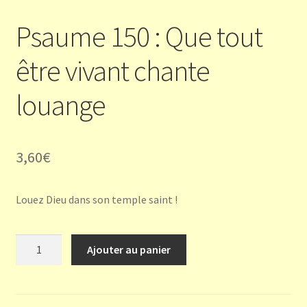
Psaume 150 : Que tout
être vivant chante
louange
3,60
€
Louez Dieu dans son temple saint !
quantité
Ajouter au panier
de
Psaume
150