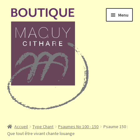
Aller
Aller
Menu
à
au
la
contenu
navigation
Ouvrir
Accueil
le
Accueil
Type Chant
Psaumes No 100 - 150
Psaume 150 :
menu
Que tout être vivant chante louange
Mon compte
enfant