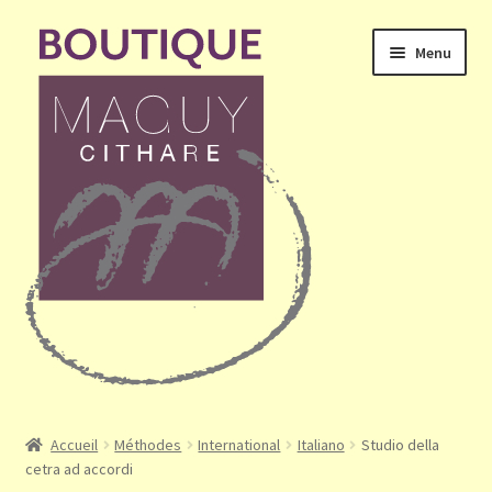
Aller
Aller
Menu
à
au
la
contenu
navigation
Ouvrir
Accueil
le
Accueil
Méthodes
International
Italiano
Studio della
menu
cetra ad accordi
Mon compte
enfant