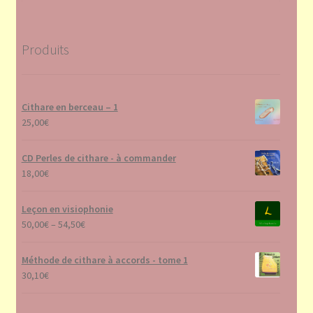
Produits
Cithare en berceau – 1
25,00
€
CD Perles de cithare - à commander
18,00
€
Leçon en visiophonie
50,00
€
–
54,50
€
Méthode de cithare à accords - tome 1
30,10
€