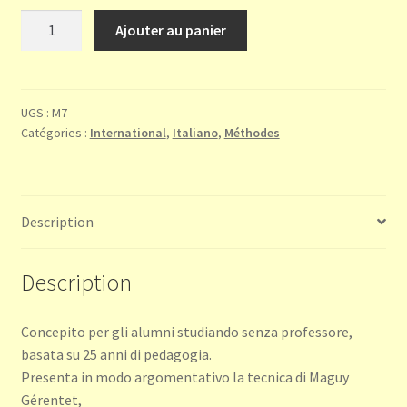
quantité
Ajouter au panier
de
Studio
della
cetra
UGS :
M7
Catégories :
International
,
Italiano
,
Méthodes
ad
accordi
Description
Description
Concepito per gli alumni studiando senza professore,
basata su 25 anni di pedagogia.
Presenta in modo argomentativo la tecnica di Maguy
Gérentet,