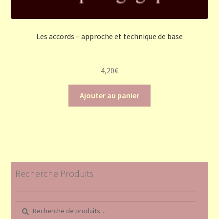
Les accords – approche et technique de base
4,20
€
Ajouter au panier
Recherche Produits
Recherche
Recherche
pour :