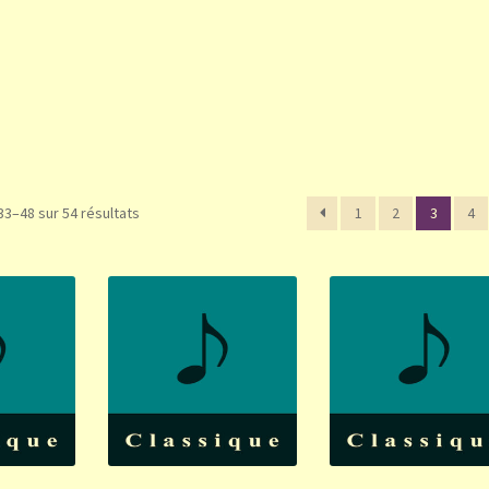
33–48 sur 54 résultats
1
2
3
4