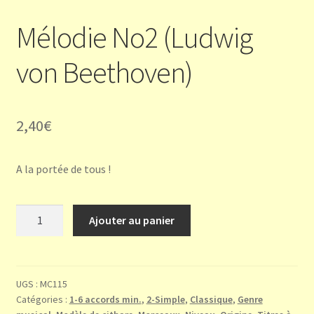
Mélodie No2 (Ludwig
von Beethoven)
2,40
€
A la portée de tous !
quantité
Ajouter au panier
de
Mélodie
No2
(Ludwig
UGS :
MC115
Catégories :
1-6 accords min.
,
2-Simple
,
Classique
,
Genre
von