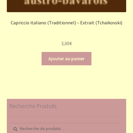
Capriccio italiano (Traditionnel) – Extrait (Tchaïkovski)
3,00
€
Ajouter au panier
Recherche Produits
Recherche
Recherche
pour :