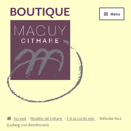
Aller
Aller
Menu
à
au
la
contenu
navigation
Ouvrir
Accueil
le
Accueil
Modèle de cithare
1-6 accords min.
Mélodie No2
menu
(Ludwig von Beethoven)
Mon compte
enfant