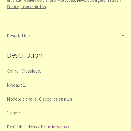
musical
,
Modèle de cithare
,
Morceaux
,
Niveau
,
Origine
,
Titres à
Beethoven)
l'unité
,
Transcription
Description
Description
Genre : Classique.
Niveau : 1.
Modèle cithare : 6 accords et plus.
1 page.
Déjà édité dans «
Premiers pas
« .