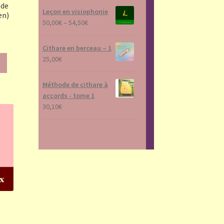
 de
Leçon en visiophonie
en)
50,00
€
–
54,50
€
Cithare en berceau – 1
25,00
€
Méthode de cithare à
accords - tome 1
30,10
€