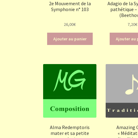
2e Mouvement de la
Adagio de la 
Symphonie n° 103
pathétique – 
(Beetho
26,00
€
7,20
€
Ajouter au panier
Ajouter au 
Alma Redemptoris
Amazing 
mater et sa petite
« Méditat