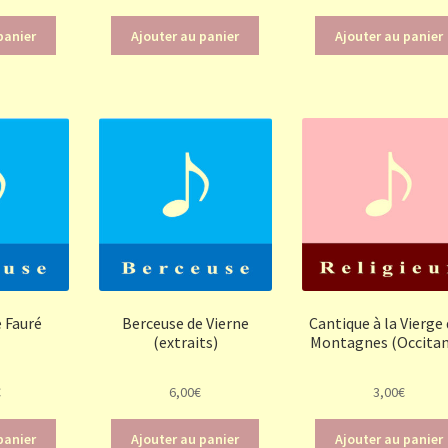
panier
Ajouter au panier
Ajouter au panier
 Fauré
Berceuse de Vierne
Cantique à la Vierge
(extraits)
Montagnes (Occitan
€
6,00
€
3,00
€
panier
Ajouter au panier
Ajouter au panier