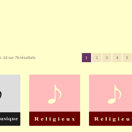
1–16 sur 76 résultats
1
2
3
4
5