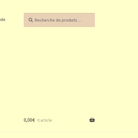
Recherche
Recherche
ide
pour :
0,00
€
0 article