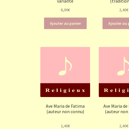
variante
(traditio
6,00
€
2,40
€
Ajouter au panier
Ajouter au 
Ave Maria de Fatima
Ave Maria de
(auteur non connu)
(auteur non
2,40
€
2,40
€