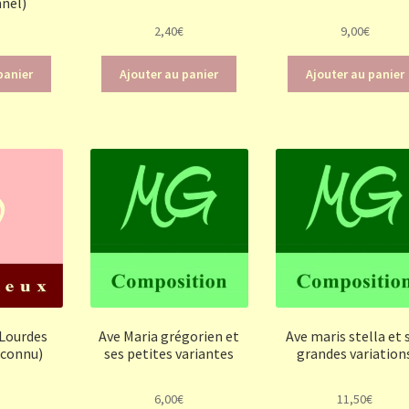
nnel)
2,40
€
9,00
€
panier
Ajouter au panier
Ajouter au panier
 Lourdes
Ave Maria grégorien et
Ave maris stella et 
 connu)
ses petites variantes
grandes variation
6,00
€
11,50
€