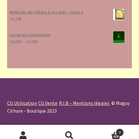
Méthode de cithare à accords - tome 1
30,10
€
Leçon en visiophonie
50,00
€
–
54,50
€
CG Utilisation
CG Vente
R.I.B – Mentions légales
© Maguy
Cithare - Boutique 2023
0