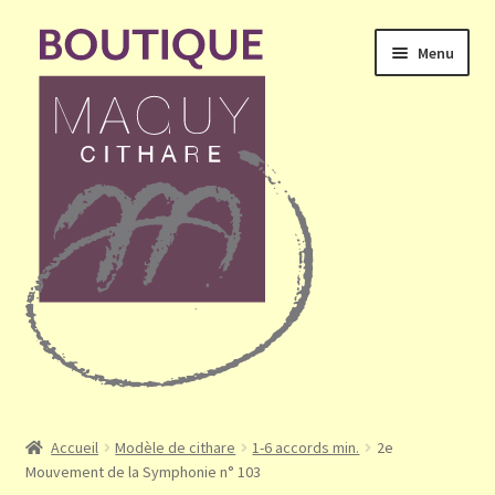
Aller
Aller
Menu
à
au
la
contenu
navigation
Ouvrir
Accueil
le
Accueil
Modèle de cithare
1-6 accords min.
2e
menu
Mouvement de la Symphonie n° 103
Mon compte
enfant