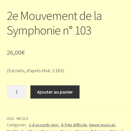
2e Mouvement de la
Symphonie n° 103
26,00
€
(Extraits, d’après Hob. 1:103).
quantité
Ajouter au panier
de
2e
Mouvement
de
UGS :
MC213
Catégories :
1-6 accords min.
,
6-Très difficile
,
Genre musical
,
la