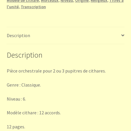
Modèle de cithare
,
Morceaux
,
Niveau
,
Origine
,
Religieux
,
Titres à
Symphonie
l'unité
,
Transcription
n°
103
Description
Description
Pièce orchestrale pour 2 ou 3 pupitres de cithares.
Genre : Classique.
Niveau : 6.
Modèle cithare : 12 accords.
12 pages.