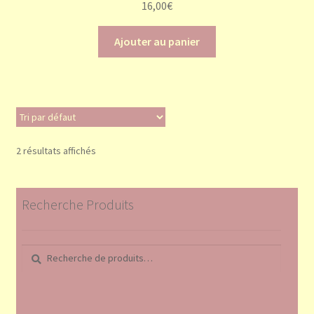
16,00
€
Ajouter au panier
2 résultats affichés
Recherche Produits
Recherche
Recherche
pour :