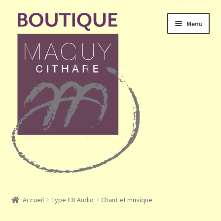
Aller
Aller
Menu
à
au
la
contenu
navigation
Ouvrir
Accueil
le
Accueil
Type CD Audio
Chant et musique
menu
Mon compte
enfant