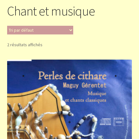
Chant et musique
Validation de la commande
Panier
2 résultats affichés