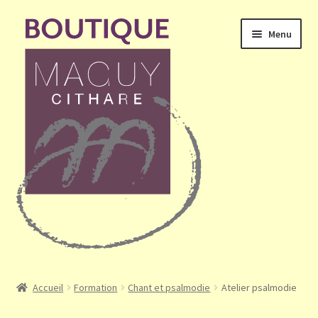
Aller
Aller
Menu
à
au
la
contenu
navigation
Ouvrir
Accueil
le
Accueil
Formation
Chant et psalmodie
Atelier psalmodie
menu
Mon compte
enfant