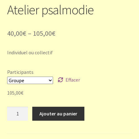
Atelier psalmodie
40,00
€
–
105,00
€
Individuel ou collectif
Participants
Effacer
105,00
€
quantité
Ajouter au panier
de
Atelier
psalmodie