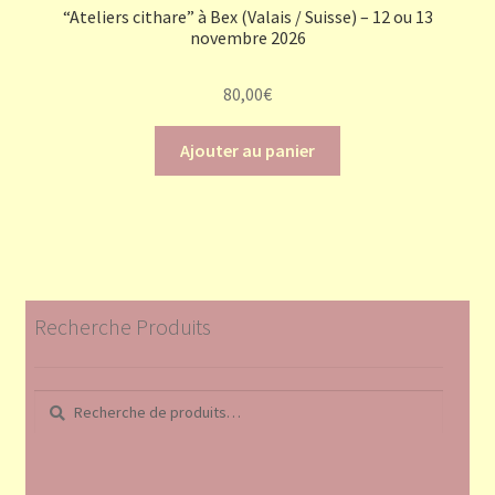
“Ateliers cithare” à Bex (Valais / Suisse) – 12 ou 13
novembre 2026
80,00
€
Ajouter au panier
Recherche Produits
Recherche
Recherche
pour :