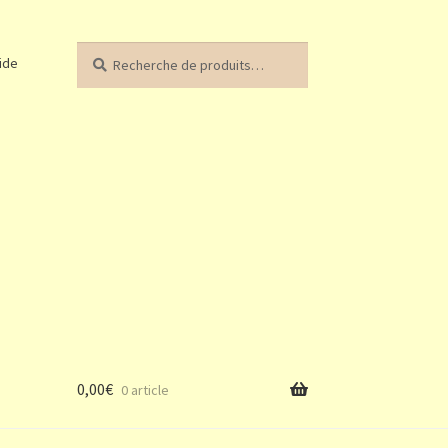
Recherche
Recherche
ide
pour :
0,00
€
0 article