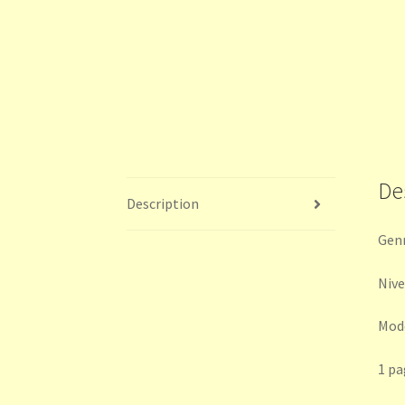
De
Description
Genr
Nivea
Modè
1 pa