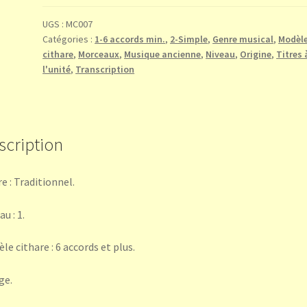
de
la
UGS :
MC007
Catégories :
1-6 accords min.
,
2-Simple
,
Genre musical
,
Modèle
Reine
cithare
,
Morceaux
,
Musique ancienne
,
Niveau
,
Origine
,
Titres 
(Michel
l'unité
,
Transcription
Praetorius)
scription
e : Traditionnel.
u : 1.
le cithare : 6 accords et plus.
ge.