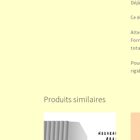
Déjà
Ce d
Alte
For
tota
Pour
rigid
Produits similaires