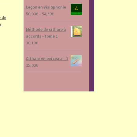
Leçon en visiophonie
50,00
€
–
54,50
€
 de
à
Méthode de cithare à
accords - tome 1
30,10
€
Cithare en berceau – 1
25,00
€