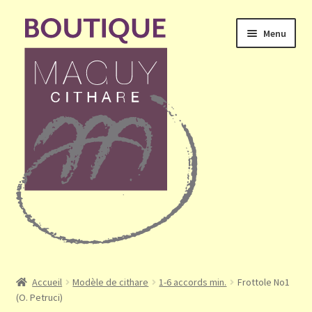
Aller
Aller
Menu
à
au
la
contenu
navigation
Ouvrir
Accueil
le
Accueil
Modèle de cithare
1-6 accords min.
Frottole No1
menu
(O. Petruci)
Mon compte
enfant