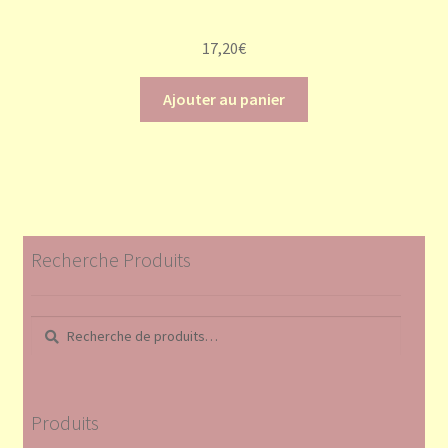
17,20
€
Ajouter au panier
Recherche Produits
Recherche
Recherche
pour :
Produits