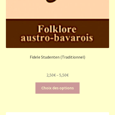
Fidele Studenten (Traditionnel)
2,50
€
–
5,50
€
Ce
Choix des options
produit
a
plusieurs
variations.