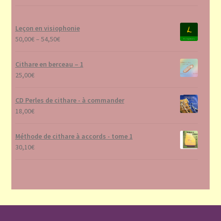
Leçon en visiophonie
50,00
€
–
54,50
€
Cithare en berceau – 1
25,00
€
CD Perles de cithare - à commander
18,00
€
Méthode de cithare à accords - tome 1
30,10
€