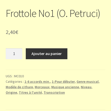
Frottole No1 (O. Petruci)
2,40
€
quantité
Ajouter au panier
de
Frottole
No1
(O.
UGS :
MC010
Catégories :
1-6 accords min.
,
1-Pour débuter
,
Genre musical
,
Petruci)
Modèle de cithare
,
Morceaux
,
Musique ancienne
,
Niveau
,
Origine
,
Titres à l'unité
,
Transcription