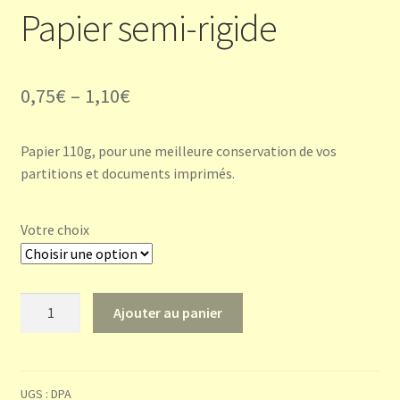
Papier semi-rigide
0,75
€
–
1,10
€
Papier 110g, pour une meilleure conservation de vos
partitions et documents imprimés.
Votre choix
quantité
Ajouter au panier
de
Papier
semi-
rigide
UGS :
DPA