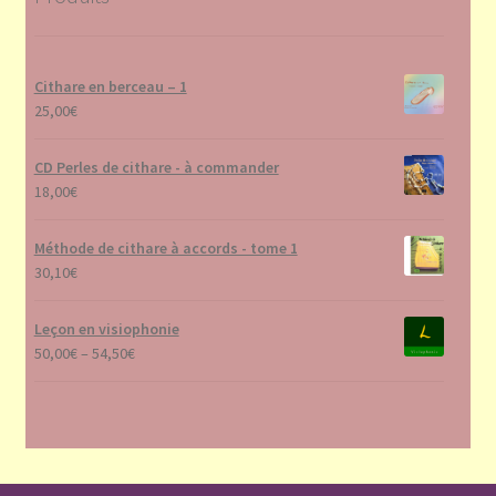
produit
Cithare en berceau – 1
25,00
€
CD Perles de cithare - à commander
18,00
€
Méthode de cithare à accords - tome 1
30,10
€
Leçon en visiophonie
50,00
€
–
54,50
€