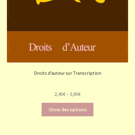
Droits d’auteur sur Transcription
2,40
€
–
3,90
€
Ce
Choix des options
produit
a
plusieurs