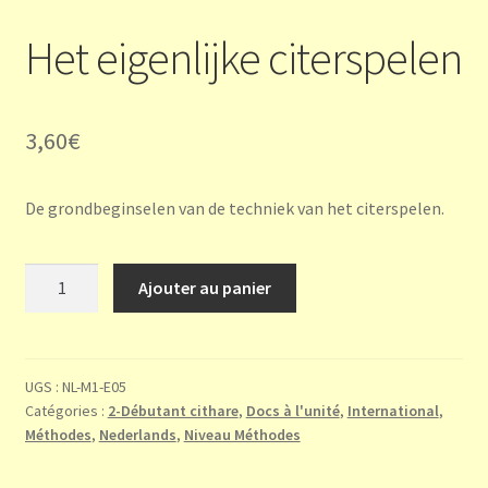
Het eigenlijke citerspelen
3,60
€
De grondbeginselen van de techniek van het citerspelen.
quantité
Ajouter au panier
de
Het
eigenlijke
citerspelen
UGS :
NL-M1-E05
Catégories :
2-Débutant cithare
,
Docs à l'unité
,
International
,
Méthodes
,
Nederlands
,
Niveau Méthodes