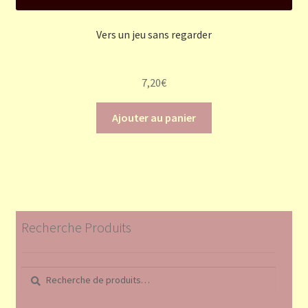
Vers un jeu sans regarder
7,20
€
Ajouter au panier
Recherche Produits
Recherche
Recherche
pour :