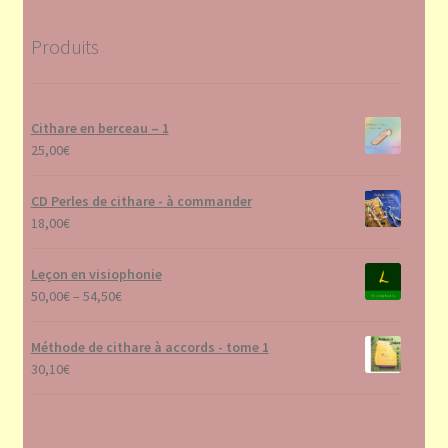
Produits
Cithare en berceau – 1
25,00
€
CD Perles de cithare - à commander
18,00
€
Leçon en visiophonie
50,00
€
–
54,50
€
Méthode de cithare à accords - tome 1
30,10
€