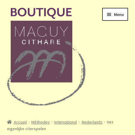
Aller
Aller
Menu
à
au
la
contenu
navigation
Ouvrir
Accueil
le
Accueil
Méthodes
International
Nederlands
Het
menu
eigenlijke citerspelen
Mon compte
enfant