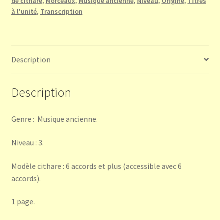
de cithare
,
Morceaux
,
Musique ancienne
,
Niveau
,
Origine
,
Titres
My
à l'unité
,
Transcription
donne
de
quoy
Description
Description
Genre : Musique ancienne.
Niveau : 3.
Modèle cithare : 6 accords et plus (accessible avec 6
accords).
1 page.