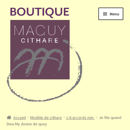
Aller
Aller
Menu
à
au
la
contenu
navigation
Ouvrir
Accueil
le
Accueil
Modèle de cithare
1-6 accords min.
Je file quand
menu
Dieu My donne de quoy
Mon compte
enfant