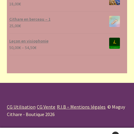
18,00
€
Cithare en berceau – 1
25,00
€
Leçon en visiophonie
50,00
€
–
54,50
€
CG Utilisation
CG Vente
R.I.B – Mentions légales
© Maguy
Cithare - Boutique 2026