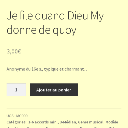
Je file quand Dieu My
donne de quoy
3,00
€
Anonyme du 16e s., typique et charmant…
quantité
Ajouter au panier
de
Je
file
quand
UGS :
MC009
Catégories :
1-6 accords min.
,
3-Médian
,
Genre musical
,
Modèle
Dieu