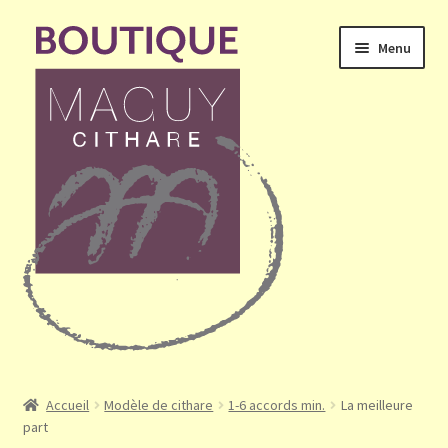
Aller
Aller
Menu
à
au
la
contenu
navigation
Ouvrir
Accueil
le
Accueil
Modèle de cithare
1-6 accords min.
La meilleure
menu
part
Mon compte
enfant