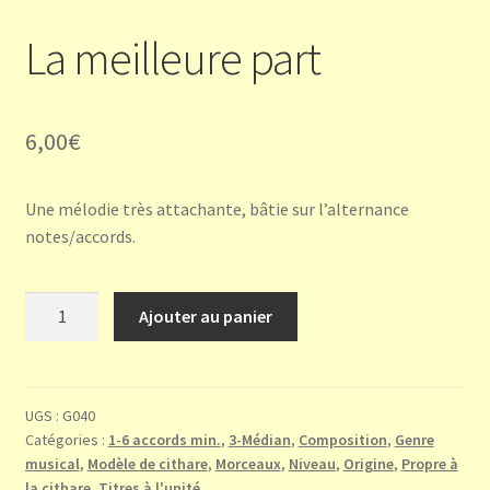
La meilleure part
6,00
€
Une mélodie très attachante, bâtie sur l’alternance
notes/accords.
quantité
Ajouter au panier
de
La
meilleure
part
UGS :
G040
Catégories :
1-6 accords min.
,
3-Médian
,
Composition
,
Genre
musical
,
Modèle de cithare
,
Morceaux
,
Niveau
,
Origine
,
Propre à
la cithare
,
Titres à l'unité