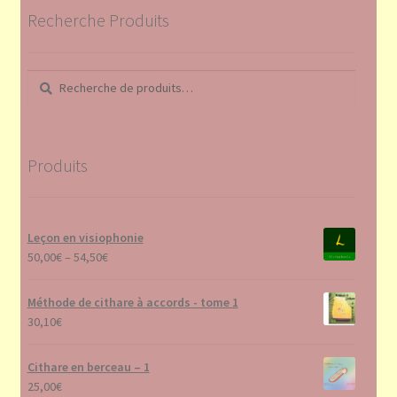
Recherche Produits
Recherche
Recherche
pour :
Produits
Leçon en visiophonie
50,00
€
–
54,50
€
Méthode de cithare à accords - tome 1
30,10
€
Cithare en berceau – 1
25,00
€