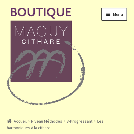
Aller
Aller
Menu
à
au
la
contenu
navigation
Ouvrir
Accueil
le
Accueil
Niveau Méthodes
3-Progressant
Les
menu
harmoniques à la cithare
Mon compte
enfant