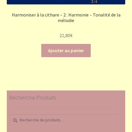
Harmoniser à la cithare – 2 : Harmonie – Tonalité de la
mélodie
21,80
€
Ajouter au panier
Recherche Produits
Recherche
Recherche
pour :