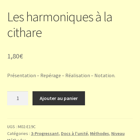
Les harmoniques à la
cithare
1,80
€
Présentation – Repérage – Réalisation – Notation.
quantité
Ajouter au panier
de
Les
harmoniques
à
UGS :
M02-E19C
Catégories :
3-Progressant
,
Docs à l'unité
,
Méthodes
,
Niveau
la