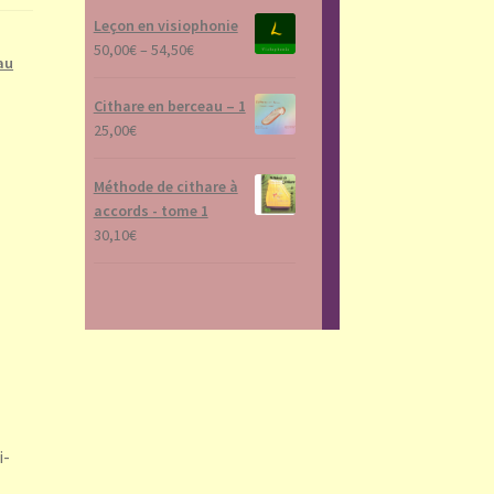
Leçon en visiophonie
50,00
€
–
54,50
€
au
Cithare en berceau – 1
25,00
€
Méthode de cithare à
accords - tome 1
30,10
€
i-