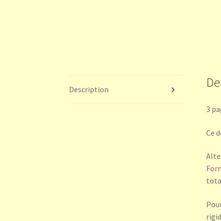
De
Description
3 pa
Ce d
Alte
For
tota
Pour
rigi