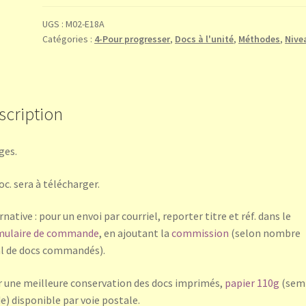
gauche
sur
UGS :
M02-E18A
Catégories :
4-Pour progresser
,
Docs à l'unité
,
Méthodes
,
Nive
la
partie
mélodique
scription
ges.
oc. sera à télécharger.
rnative : pour un envoi par courriel, reporter titre et réf. dans le
mulaire de commande
, en ajoutant la
commission
(selon nombre
l de docs commandés).
 une meilleure conservation des docs imprimés,
papier 110g
(sem
de) disponible par voie postale.