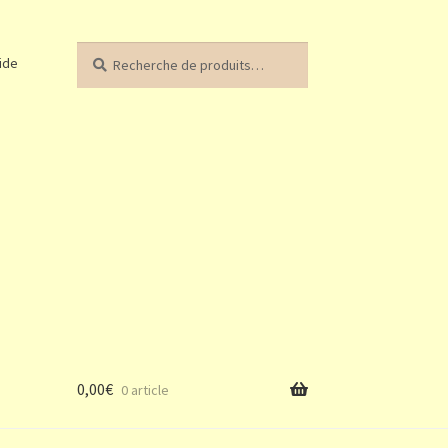
Recherche
Recherche
ide
pour :
0,00
€
0 article