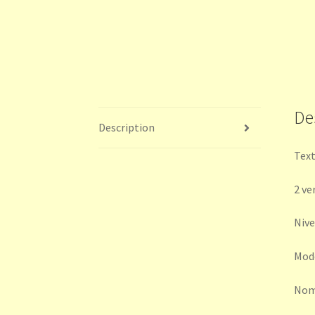
De
Description
Text
2 ve
Nive
Modè
Nomb