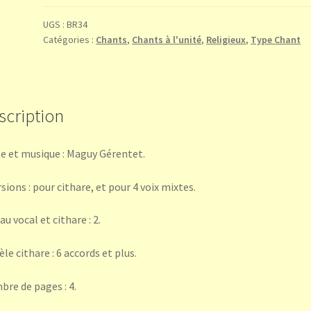
les
puissances
UGS :
BR34
Catégories :
Chants
,
Chants à l'unité
,
Religieux
,
Type Chant
des
Cieux
scription
e et musique : Maguy Gérentet.
rsions : pour cithare, et pour 4 voix mixtes.
au vocal et cithare : 2.
le cithare : 6 accords et plus.
re de pages : 4.