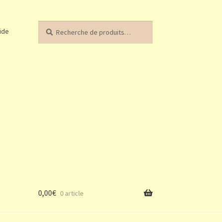
Recherche
Recherche
ide
pour :
0,00
€
0 article