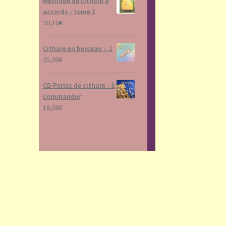
Méthode de cithare à
accords - tome 1
30,10
€
Cithare en berceau – 1
25,00
€
CD Perles de cithare - à
commander
18,00
€