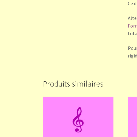
Ce d
Alte
For
tota
Pour
rigi
Produits similaires