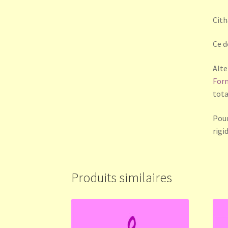
Cith
Ce d
Alte
For
tota
Pour
rigi
Produits similaires