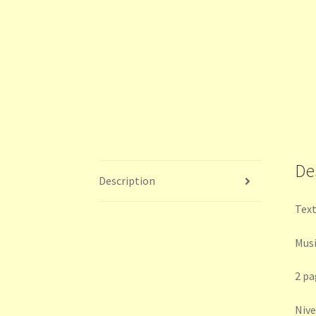
De
Description
Text
Musi
2 pa
Nivea