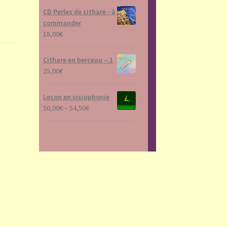
CD Perles de cithare - à
commander
18,00
€
Cithare en berceau – 1
25,00
€
Leçon en visiophonie
50,00
€
–
54,50
€