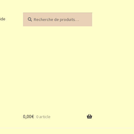
Recherche
Recherche
ide
pour :
0,00
€
0 article