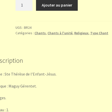
quantité
Ajouter au panier
de
Mon
Ciel
à
UGS :
BR24
Catégories :
Chants
,
Chants à l'unité
,
Religieux
,
Type Chant
moi
(poème
de
Ste
Thérèse
scription
de
l'Enfant-
e : Ste Thérèse de l’Enfant-Jésus.
Jésus)
que : Maguy Gérentet.
ges.
u : 1.