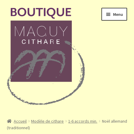
Aller
Aller
Menu
à
au
la
contenu
navigation
Ouvrir
Accueil
le
Accueil
Modèle de cithare
1-6 accords min.
Noël allemand
menu
(traditionnel)
Mon compte
enfant