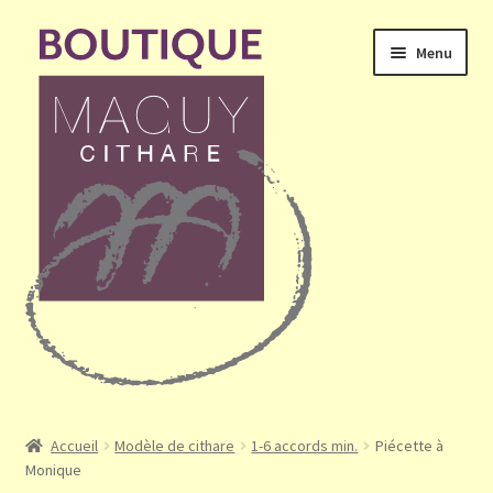
Aller
Aller
Menu
à
au
la
contenu
navigation
Ouvrir
Accueil
le
Accueil
Modèle de cithare
1-6 accords min.
Piécette à
menu
Monique
Mon compte
enfant