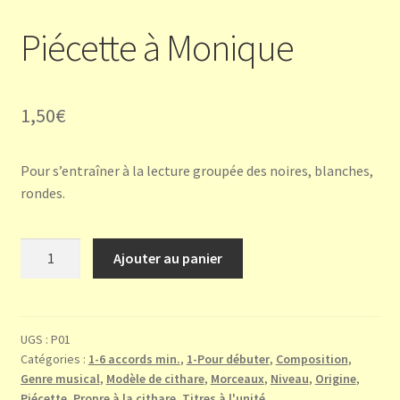
Piécette à Monique
1,50
€
Pour s’entraîner à la lecture groupée des noires, blanches,
rondes.
quantité
Ajouter au panier
de
Piécette
à
Monique
UGS :
P01
Catégories :
1-6 accords min.
,
1-Pour débuter
,
Composition
,
Genre musical
,
Modèle de cithare
,
Morceaux
,
Niveau
,
Origine
,
Piécette
,
Propre à la cithare
,
Titres à l'unité