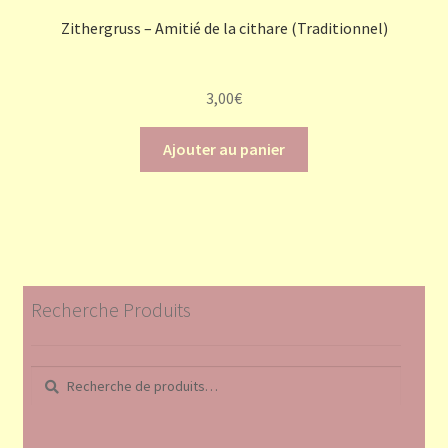
Zithergruss – Amitié de la cithare (Traditionnel)
3,00
€
Ajouter au panier
Recherche Produits
Recherche
Recherche
pour :