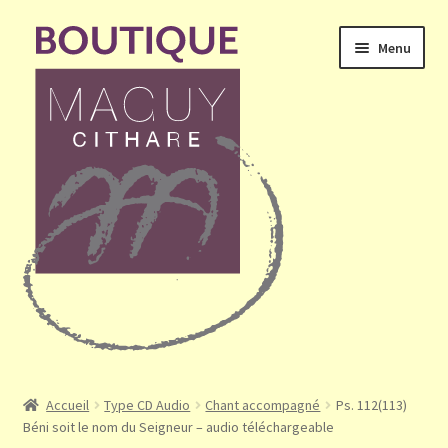
Aller
Aller
Menu
à
au
la
contenu
navigation
Ouvrir
Accueil
le
Accueil
Type CD Audio
Chant accompagné
Ps. 112(113)
menu
Béni soit le nom du Seigneur – audio téléchargeable
Mon compte
enfant