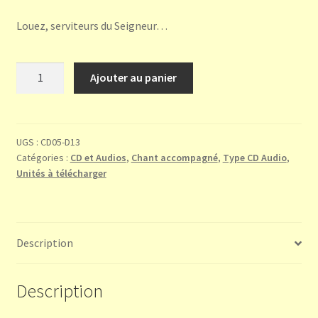
Louez, serviteurs du Seigneur…
quantité
Ajouter au panier
de
Ps.
112(113)
Béni
UGS :
CD05-D13
Catégories :
CD et Audios
,
Chant accompagné
,
Type CD Audio
,
soit
Unités à télécharger
le
nom
du
Seigneur
Description
-
audio
téléchargeable
Description