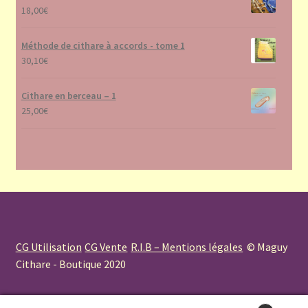
18,00
€
Méthode de cithare à accords - tome 1
30,10
€
Cithare en berceau – 1
25,00
€
CG Utilisation
CG Vente
R.I.B – Mentions légales
© Maguy
Cithare - Boutique 2020