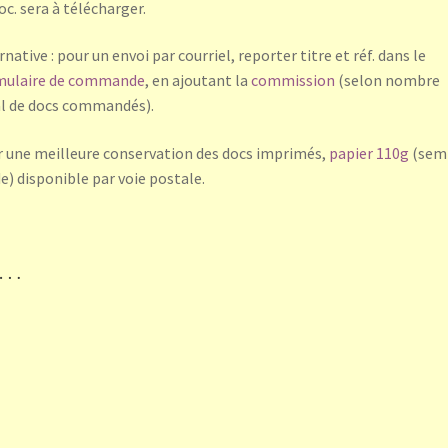
oc. sera à télécharger.
rnative : pour un envoi par courriel, reporter titre et réf. dans le
mulaire de commande
, en ajoutant la
commission
(selon nombre
l de docs commandés).
 une meilleure conservation des docs imprimés,
papier 110g
(sem
de) disponible par voie postale.
i…