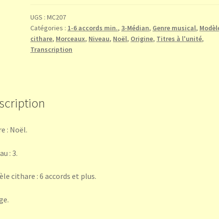
divin
Messie
UGS :
MC207
Catégories :
1-6 accords min.
,
3-Médian
,
Genre musical
,
Modèl
(traditionnel)
cithare
,
Morceaux
,
Niveau
,
Noël
,
Origine
,
Titres à l'unité
,
Transcription
scription
e : Noël.
u : 3.
le cithare : 6 accords et plus.
ge.