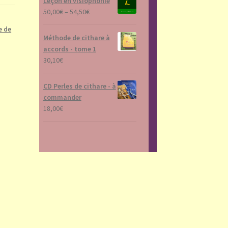
Leçon en visiophonie
50,00
€
–
54,50
€
e de
Méthode de cithare à
accords - tome 1
30,10
€
CD Perles de cithare - à
commander
18,00
€