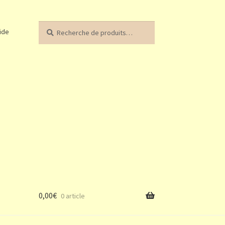
Recherche
Recherche
ide
pour :
0,00
€
0 article