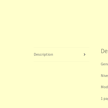
De
Description
Genr
Nivea
Modè
1 pa