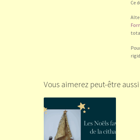
Ce d
Alte
For
tota
Pour
rigi
Vous aimerez peut-être auss