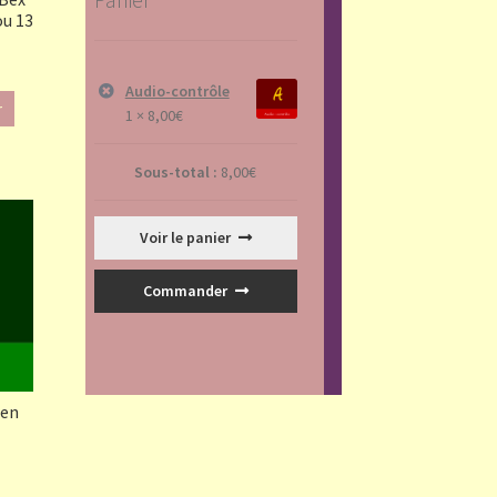
ou 13
Audio-contrôle
r
1 ×
8,00
€
Sous-total :
8,00
€
Voir le panier
Commander
(en