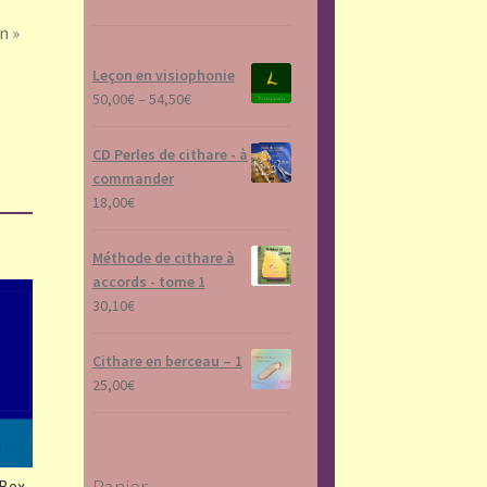
n »
Leçon en visiophonie
50,00
€
–
54,50
€
CD Perles de cithare - à
commander
18,00
€
Méthode de cithare à
accords - tome 1
30,10
€
Cithare en berceau – 1
25,00
€
Panier
 Bex