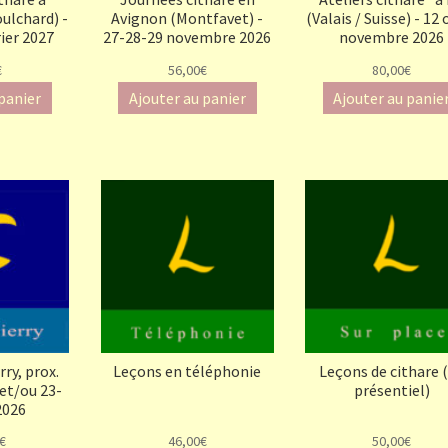
ulchard) -
Avignon (Montfavet) -
(Valais / Suisse) - 12 
ier 2027
27-28-29 novembre 2026
novembre 2026
€
56,00€
80,00€
 panier
Ajouter au panier
Ajouter au panie
ry, prox.
Leçons en téléphonie
Leçons de cithare 
 et/ou 23-
présentiel)
2026
€
46,00€
50,00€