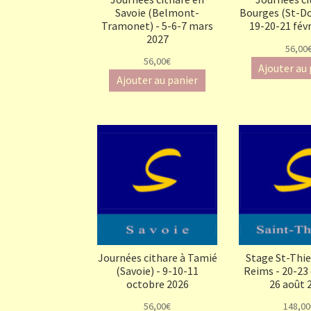
Savoie (Belmont-
Bourges (St-Do
Tramonet) - 5-6-7 mars
19-20-21 févr
2027
56,00
56,00€
Ajouter au
Ajouter au panier
Journées cithare à Tamié
Stage St-Thier
(Savoie) - 9-10-11
Reims - 20-23
octobre 2026
26 août 
56,00€
148,00