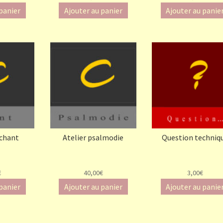
 panier
Ajouter au panier
Ajouter au panie
 chant
Atelier psalmodie
Question techniq
€
40,00€
3,00€
 panier
Ajouter au panier
Ajouter au panie