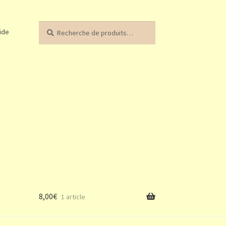
Recherche
Recherche
ide
pour :
8,00
€
1 article