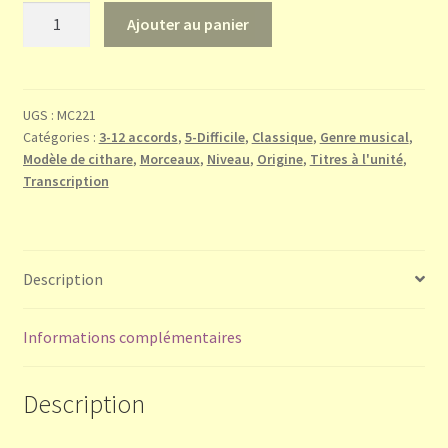
quantité
Ajouter au panier
de
2ème
mouvement
du
UGS :
MC221
Catégories :
3-12 accords
,
5-Difficile
,
Classique
,
Genre musical
,
Concerto
Modèle de cithare
,
Morceaux
,
Niveau
,
Origine
,
Titres à l'unité
,
pour
Transcription
flûte
et
harpe
-
Description
(Mozart)
Informations complémentaires
Description