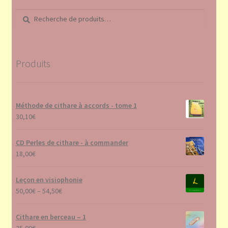
Recherche
Recherche
pour :
Produits
Méthode de cithare à accords - tome 1
30,10
€
CD Perles de cithare - à commander
18,00
€
Leçon en visiophonie
50,00
€
–
54,50
€
Cithare en berceau – 1
25,00
€