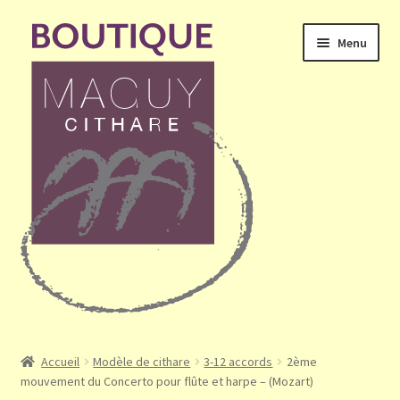
Aller
Aller
Menu
à
au
la
contenu
navigation
Ouvrir
Accueil
le
Accueil
Modèle de cithare
3-12 accords
2ème
menu
mouvement du Concerto pour flûte et harpe – (Mozart)
Mon compte
enfant