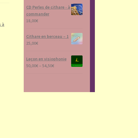
CD Perles de cithare - à
commander
18,00
€
s à
Cithare en berceau – 1
25,00
€
Leçon en visiophonie
50,00
€
–
54,50
€