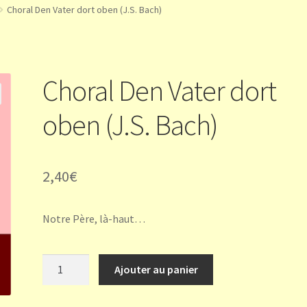
Choral Den Vater dort oben (J.S. Bach)
Choral Den Vater dort
oben (J.S. Bach)
2,40
€
Notre Père, là-haut…
quantité
Ajouter au panier
de
Choral