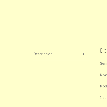
De
Description
Genr
Nivea
Modè
1 pa