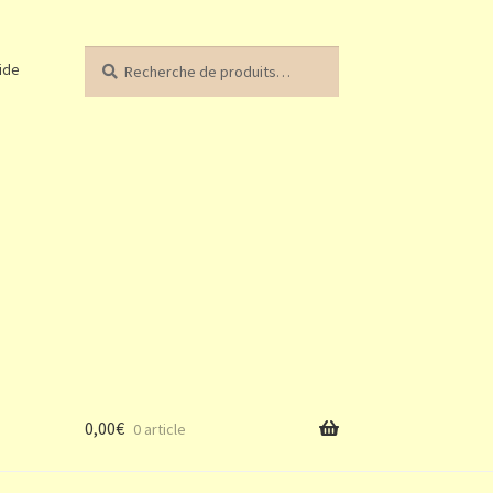
Recherche
Recherche
ide
pour :
0,00
€
0 article