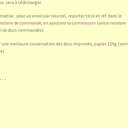
oc. sera à télécharger.
rnative : pour un envoi par courriel, reporter titre et réf. dans le
mulaire de commande
, en ajoutant la
commission
(selon nombre
l de docs commandés).
 une meilleure conservation des docs imprimés,
papier 110g
(sem
e).
i…