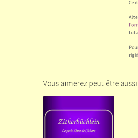
Ce d
Alte
For
tota
Pour
rigid
Vous aimerez peut-être auss