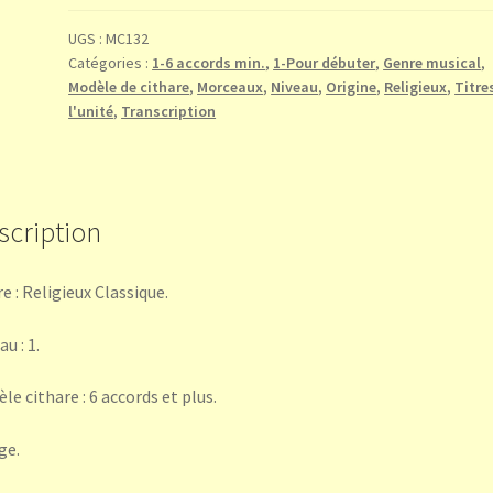
Den
Vater
UGS :
MC132
Catégories :
1-6 accords min.
,
1-Pour débuter
,
Genre musical
,
dort
Modèle de cithare
,
Morceaux
,
Niveau
,
Origine
,
Religieux
,
Titre
oben
l'unité
,
Transcription
(J.S.
Bach)
scription
e : Religieux Classique.
u : 1.
le cithare : 6 accords et plus.
ge.