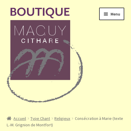
Aller
Aller
Menu
à
au
la
contenu
navigation
Ouvrir
Accueil
le
Accueil
Type Chant
Religieux
Consécration à Marie (texte
menu
L.-M. Grignion de Montfort)
Mon compte
enfant