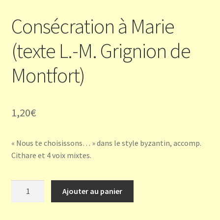
Consécration à Marie
(texte L.-M. Grignion de
Montfort)
1,20
€
« Nous te choisissons… » dans le style byzantin, accomp.
Cithare et 4 voix mixtes.
quantité
Ajouter au panier
de
Consécration