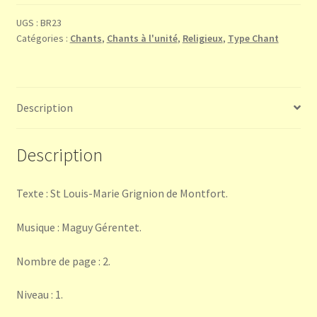
à
Marie
UGS :
BR23
Catégories :
Chants
,
Chants à l'unité
,
Religieux
,
Type Chant
(texte
L.-
M.
Grignion
Description
de
Montfort)
Description
Texte : St Louis-Marie Grignion de Montfort.
Musique : Maguy Gérentet.
Nombre de page : 2.
Niveau : 1.