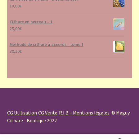
18,00
€
Cithare en berceau – 1
25,00
€
Méthode de cithare à accords - tome 1
30,10
€
CG Utilisation
CG Vente
R.I.B – Mentions légales
© Maguy
Cithare - Boutique 2022