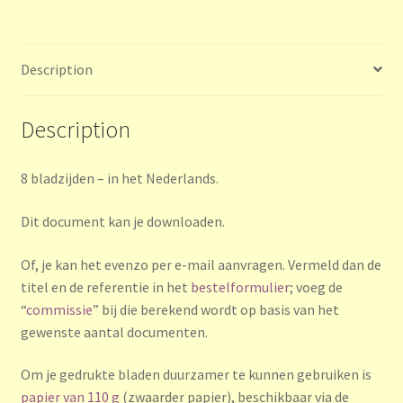
dita
en
la
Description
parte
melodica
Description
8 bladzijden – in het Nederlands.
Dit document kan je downloaden.
Of, je kan het evenzo per e-mail aanvragen. Vermeld dan de
titel en de referentie in het
bestelformulier
; voeg de
“
commissie
” bij die berekend wordt op basis van het
gewenste aantal documenten.
Om je gedrukte bladen duurzamer te kunnen gebruiken is
papier van 110 g
(zwaarder papier), beschikbaar via de