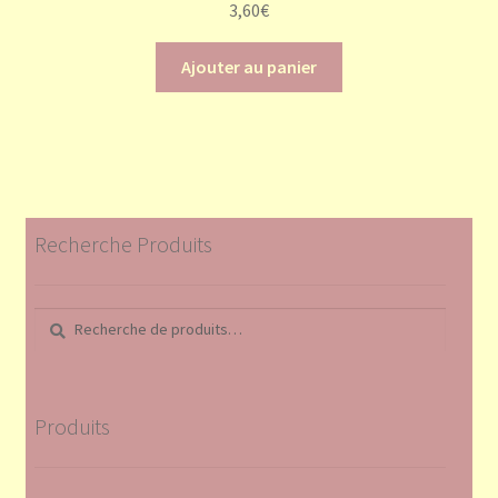
3,60
€
Ajouter au panier
Recherche Produits
Recherche
Recherche
pour :
Produits