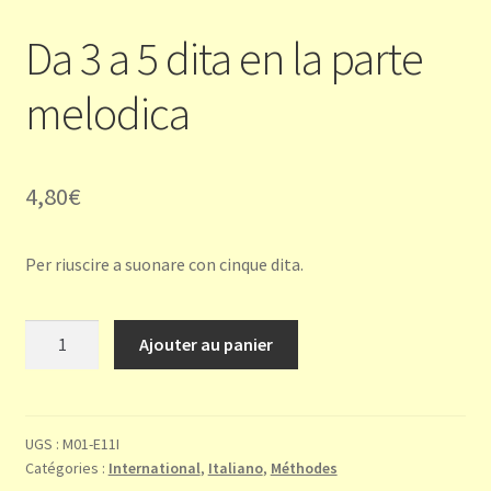
Da 3 a 5 dita en la parte
melodica
4,80
€
Per riuscire a suonare con cinque dita.
quantité
Ajouter au panier
de
Da
3
a
UGS :
M01-E11I
Catégories :
International
,
Italiano
,
Méthodes
5