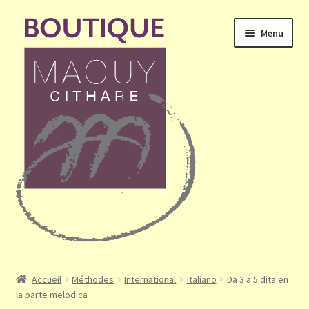
Aller
Aller
Menu
à
au
la
contenu
navigation
Ouvrir
Accueil
le
Accueil
Méthodes
International
Italiano
Da 3 a 5 dita en
menu
la parte melodica
Mon compte
enfant