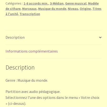
Catégories :
1-6 accords min.
,
3-Médian
,
Genre musical
,
Modèle
l'Oural
de cithare
,
Morceaux
,
Musique du monde
,
Niveau
,
Origine
,
Titres
(anonyme)
à l'unité
,
Transcription
Description
Informations complémentaires
Description
Genre : Musique du monde.
Partition avec audio pédagogique.
Sélectionnez l’une des options dans le menu « Votre choix
» (ci-dessus).