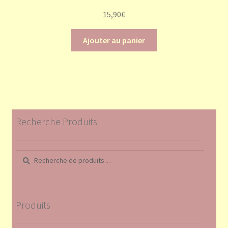
15,90
€
Ajouter au panier
Recherche Produits
Recherche
Recherche
pour :
Produits