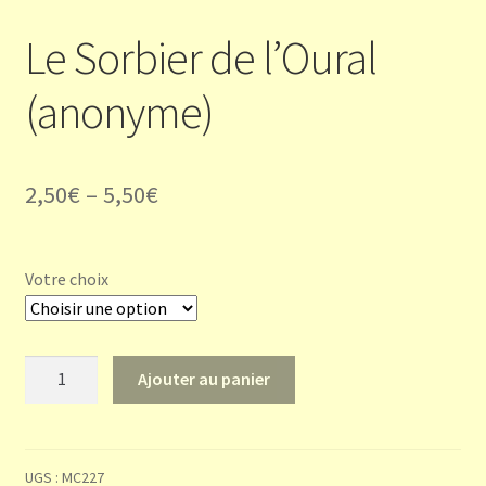
Le Sorbier de l’Oural
(anonyme)
2,50
€
–
5,50
€
Votre choix
quantité
Ajouter au panier
de
Le
Sorbier
de
UGS :
MC227