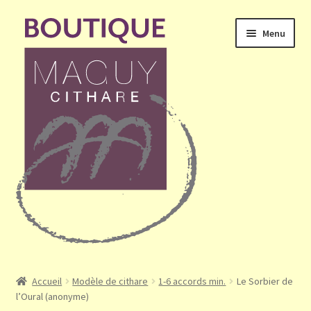
Aller
Aller
Menu
à
au
la
contenu
navigation
Ouvrir
Accueil
le
Accueil
Modèle de cithare
1-6 accords min.
Le Sorbier de
menu
l’Oural (anonyme)
Mon compte
enfant