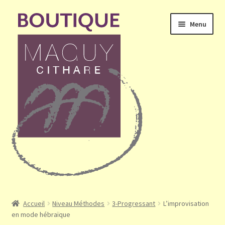
Aller
Aller
Menu
à
au
la
contenu
navigation
Ouvrir
Accueil
le
Accueil
Niveau Méthodes
3-Progressant
L’improvisation
menu
en mode hébraïque
Mon compte
enfant