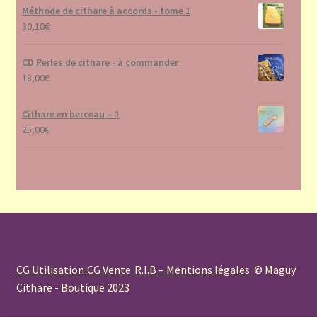
Méthode de cithare à accords - tome 1
30,10
€
CD Perles de cithare - à commander
18,00
€
Cithare en berceau – 1
25,00
€
CG Utilisation
CG Vente
R.I.B – Mentions légales
© Maguy
Cithare - Boutique 2023