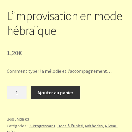
L’improvisation en mode
hébraïque
1,20
€
Comment typer la mélodie et l’accompagnement…
quantité
Ajouter au panier
de
L'improvisation
en
mode
UGS :
M06-02
Catégories :
3-Progressant
,
Docs à l'unité
,
Méthodes
,
Niveau
hébraïque