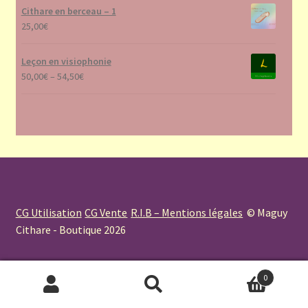
Cithare en berceau – 1
25,00
€
Leçon en visiophonie
50,00
€
–
54,50
€
CG Utilisation
CG Vente
R.I.B – Mentions légales
© Maguy
Cithare - Boutique 2026
0
Recherche
Recherche