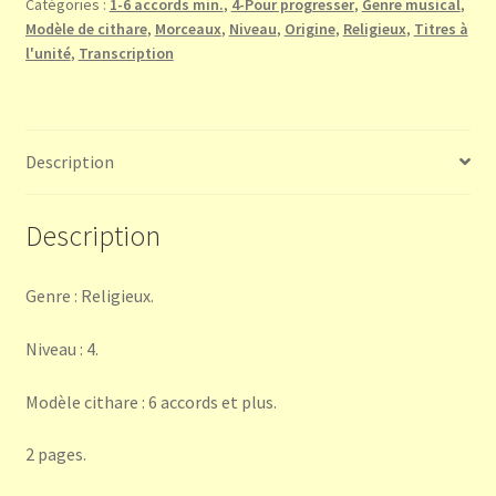
Catégories :
1-6 accords min.
,
4-Pour progresser
,
Genre musical
,
Chant
Modèle de cithare
,
Morceaux
,
Niveau
,
Origine
,
Religieux
,
Titres à
traditionnel
l'unité
,
Transcription
Soufi
Description
Description
Genre : Religieux.
Niveau : 4.
Modèle cithare : 6 accords et plus.
2 pages.