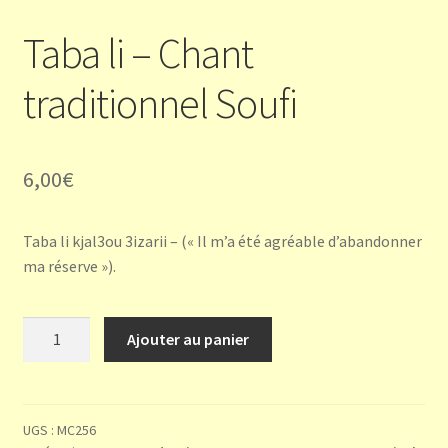
Taba li – Chant
traditionnel Soufi
6,00
€
Taba li kjal3ou 3izarii – (« Il m’a été agréable d’abandonner
ma réserve »).
quantité
Ajouter au panier
de
Taba
li
-
UGS :
MC256