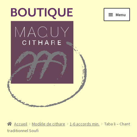
Aller
Aller
Menu
à
au
la
contenu
navigation
Ouvrir
Accueil
le
Accueil
Modèle de cithare
1-6 accords min.
Taba li – Chant
menu
traditionnel Soufi
Mon compte
enfant