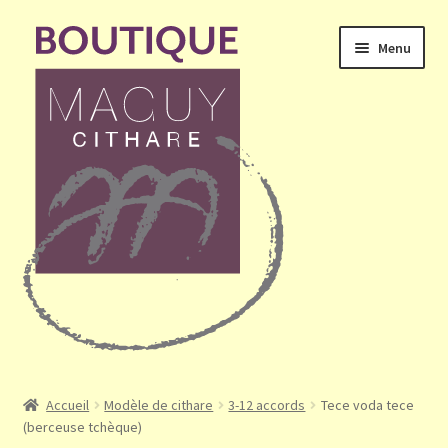
Aller
Aller
Menu
à
au
la
contenu
navigation
Ouvrir
Accueil
le
Accueil
Modèle de cithare
3-12 accords
Tece voda tece
menu
(berceuse tchèque)
Mon compte
enfant