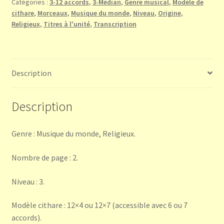
Catégories :
3-12 accords
,
3-Médian
,
Genre musical
,
Modèle de
(berceuse
cithare
,
Morceaux
,
Musique du monde
,
Niveau
,
Origine
,
tchèque)
Religieux
,
Titres à l'unité
,
Transcription
Description
Description
Genre : Musique du monde, Religieux.
Nombre de page : 2.
Niveau : 3.
Modèle cithare : 12×4 ou 12×7 (accessible avec 6 ou 7
accords).