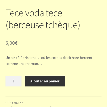
Tece voda tece
(berceuse tchèque)
6,00
€
Un air célébrissime… où les cordes de cithare bercent
comme une maman…
quantité
Ajouter au panier
de
Tece
voda
tece
UGS :
MC167